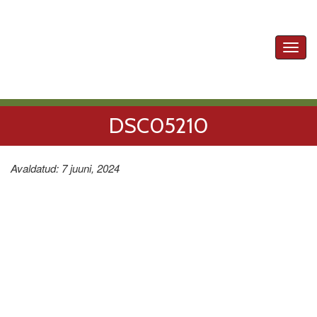
Toggl
navig
DSC05210
Avaldatud: 7 juuni, 2024