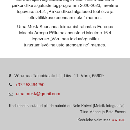
piirkondlike algatuste tugiprogramm 2020-2023, meetme
tegevuse 5.4.2. „Piirkondlikud algatused tööhõive ja
ettevõtlikkuse edendamiseks” raames.
Uma Mekk Suurlaada toimumist rahastas Euroopa
Maaelu Arengu Põllumajandusfond Meetme 16.4
tegevuse „Võrumaa toiduvõrgustiku
turustamisvõimaluste arendamine” raames.
Võrumaa Talupidajate Liit, Liiva 11, Võru, 65609
+372 53494250
uma.mekk@gmail.com
Kodulehel kasutatud piltide autorid on Nele Katvel (Metsik fotograafia),
Tiina Männe ja Esta Frosch
Kodulehe valmistas
KATING