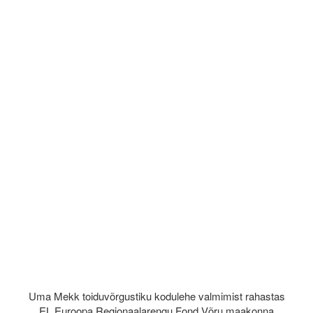
Uma Mekk toiduvõrgustiku kodulehe valmimist rahastas
EL Euroopa Regionaalarengu Fond Võru maakonna