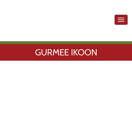
Toggl
navig
GURMEE IKOON