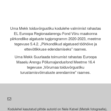
Uma Mekk toiduvõrgustiku kodulehe valmimist rahastas
EL Euroopa Regionaalarengu Fond Võru maakonna
piirkondlike algatuste tugiprogramm 2020-2023, meetme
tegevuse 5.4.2. „Piirkondlikud algatused tööhõive ja
ettevõtlikkuse edendamiseks” raames.
Uma Mekk Suurlaada toimumist rahastas Euroopa
Maaelu Arengu Põllumajandusfond Meetme 16.4
tegevuse „Võrumaa toiduvõrgustiku
turustamisvõimaluste arendamine” raames.
Kodulehel kasutatud piltide autorid on Nele Katvel (Metsik fotograafia),