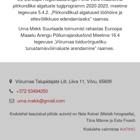
piirkondlike algatuste tugiprogramm 2020-2023, meetme
tegevuse 5.4.2. „Piirkondlikud algatused tööhõive ja
ettevõtlikkuse edendamiseks” raames.
Uma Mekk Suurlaada toimumist rahastas Euroopa
Maaelu Arengu Põllumajandusfond Meetme 16.4
tegevuse „Võrumaa toiduvõrgustiku
turustamisvõimaluste arendamine” raames.
Võrumaa Talupidajate Liit, Liiva 11, Võru, 65609
+372 53494250
uma.mekk@gmail.com
Kodulehel kasutatud piltide autorid on Nele Katvel (Metsik fotograafia),
Tiina Männe ja Esta Frosch
Kodulehe valmistas
KATING