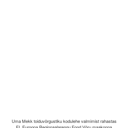
Uma Mekk toiduvõrgustiku kodulehe valmimist rahastas
EL Euroopa Regionaalarengu Fond Võru maakonna