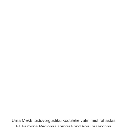
Uma Mekk toiduvõrgustiku kodulehe valmimist rahastas
EL Euroopa Regionaalarengu Fond Võru maakonna