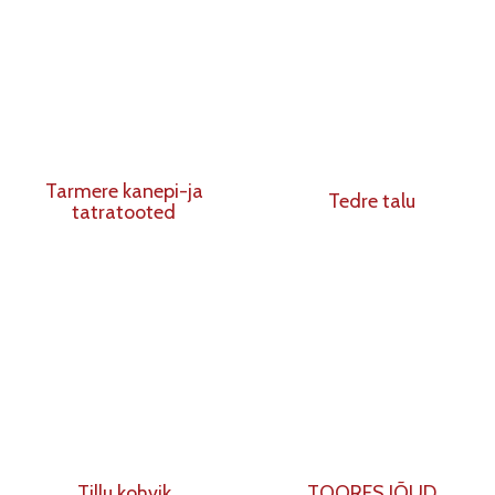
Tarmere kanepi-ja
Tedre talu
tatratooted
Tillu kohvik
TOORES JÕUD