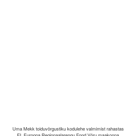
Uma Mekk toiduvõrgustiku kodulehe valmimist rahastas
EL Euroopa Regionaalarengu Fond Võru maakonna