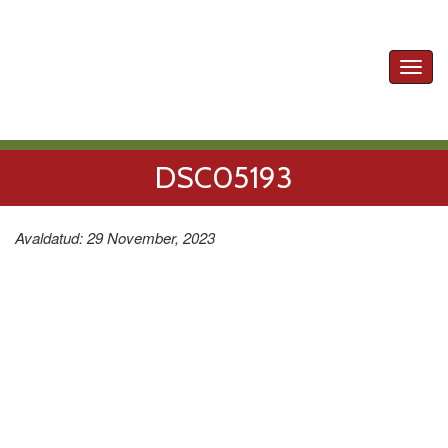
Toggl
navig
DSC05193
Avaldatud: 29 November, 2023