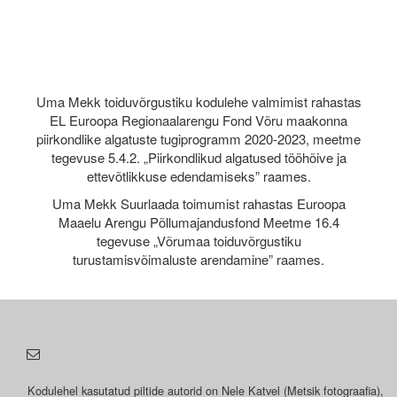
Uma Mekk toiduvõrgustiku kodulehe valmimist rahastas
EL Euroopa Regionaalarengu Fond Võru maakonna
piirkondlike algatuste tugiprogramm 2020-2023, meetme
tegevuse 5.4.2. „Piirkondlikud algatused tööhõive ja
ettevõtlikkuse edendamiseks” raames.
Uma Mekk Suurlaada toimumist rahastas Euroopa
Maaelu Arengu Põllumajandusfond Meetme 16.4
tegevuse „Võrumaa toiduvõrgustiku
turustamisvõimaluste arendamine” raames.
Kodulehel kasutatud piltide autorid on Nele Katvel (Metsik fotograafia),