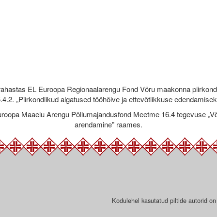
rahastas EL Euroopa Regionaalarengu Fond Võru maakonna piirkond
.4.2. „Piirkondlikud algatused tööhõive ja ettevõtlikkuse edendamise
roopa Maaelu Arengu Põllumajandusfond Meetme 16.4 tegevuse „Võr
arendamine” raames.
Kodulehel kasutatud piltide autorid on