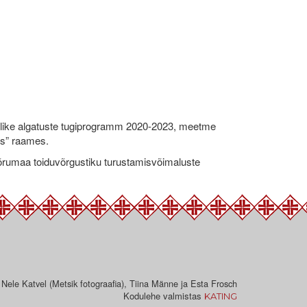
like algatuste tugiprogramm 2020-2023, meetme
ks” raames.
umaa toiduvõrgustiku turustamisvõimaluste
 Nele Katvel (Metsik fotograafia), Tiina Männe ja Esta Frosch
Kodulehe valmistas
KATING