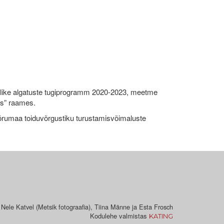
like algatuste tugiprogramm 2020-2023, meetme
ks” raames.
umaa toiduvõrgustiku turustamisvõimaluste
 Nele Katvel (Metsik fotograafia), Tiina Männe ja Esta Frosch
Kodulehe valmistas
KATING