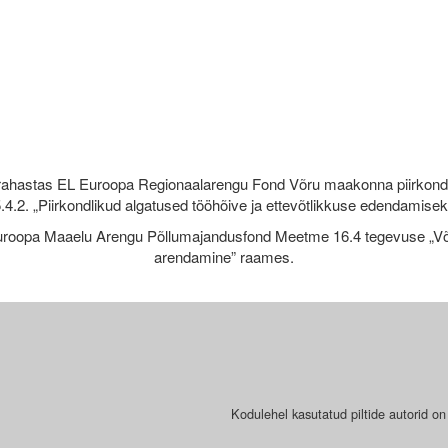
rahastas EL Euroopa Regionaalarengu Fond Võru maakonna piirkond
.4.2. „Piirkondlikud algatused tööhõive ja ettevõtlikkuse edendamise
roopa Maaelu Arengu Põllumajandusfond Meetme 16.4 tegevuse „Võr
arendamine” raames.
Kodulehel kasutatud piltide autorid on