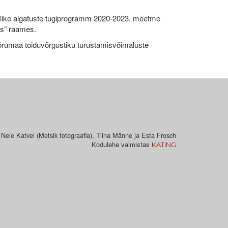
like algatuste tugiprogramm 2020-2023, meetme
ks” raames.
umaa toiduvõrgustiku turustamisvõimaluste
 Nele Katvel (Metsik fotograafia), Tiina Männe ja Esta Frosch
Kodulehe valmistas
KATING