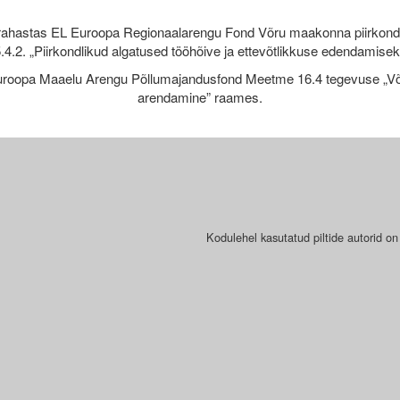
rahastas EL Euroopa Regionaalarengu Fond Võru maakonna piirkond
.4.2. „Piirkondlikud algatused tööhõive ja ettevõtlikkuse edendamise
roopa Maaelu Arengu Põllumajandusfond Meetme 16.4 tegevuse „Võr
arendamine” raames.
Kodulehel kasutatud piltide autorid on