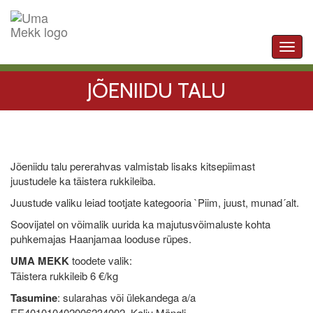
Toggl
navig
JÕENIIDU TALU
Jõeniidu talu pererahvas valmistab lisaks kitsepiimast
juustudele ka täistera rukkileiba.
Juustude valiku leiad tootjate kategooria `Piim, juust, munad´alt.
Soovijatel on võimalik uurida ka majutusvõimaluste kohta
puhkemajas Haanjamaa looduse rüpes.
UMA MEKK
toodete valik:
Täistera rukkileib 6 €/kg
Tasumine
: sularahas või ülekandega a/a
EE401010402006234002 Kalju Mängli