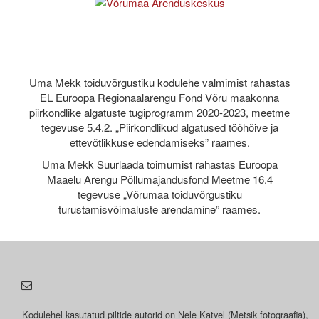
Uma Mekk toiduvõrgustiku kodulehe valmimist rahastas
EL Euroopa Regionaalarengu Fond Võru maakonna
piirkondlike algatuste tugiprogramm 2020-2023, meetme
tegevuse 5.4.2. „Piirkondlikud algatused tööhõive ja
ettevõtlikkuse edendamiseks” raames.
Uma Mekk Suurlaada toimumist rahastas Euroopa
Maaelu Arengu Põllumajandusfond Meetme 16.4
tegevuse „Võrumaa toiduvõrgustiku
turustamisvõimaluste arendamine” raames.
Kodulehel kasutatud piltide autorid on Nele Katvel (Metsik fotograafia),