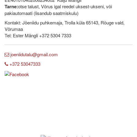
Tarne:
otse talust, Võrus igal reedel uksest-ukseni, või
pakiautomaati (lisandub saatmiskulu)
Kontakt: Jõeniidu puhkemaja, Trolla küla 65143, Rõuge vald,
Võrumaa
Tel: Ester Mängli +372 5304 7333
joeniidutalu@gmail.com
+372 53047333