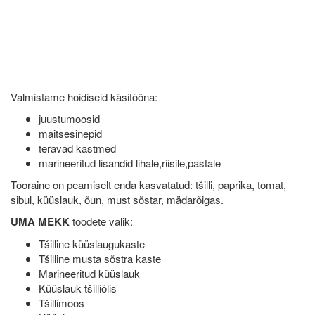
Valmistame hoidiseid käsitööna:
juustumoosid
maitsesinepid
teravad kastmed
marineeritud lisandid lihale,riisile,pastale
Tooraine on peamiselt enda kasvatatud: tšilli, paprika, tomat,
sibul,
küüslauk, õun, must sõstar, mädarõigas.
UMA MEKK
toodete valik:
Tšilline küüslaugukaste
Tšilline musta sõstra kaste
Marineeritud küüslauk
Küüslauk tšilliõlis
Tšillimoos