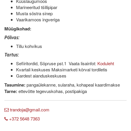
Küüslaugumoos
Marineeritud tšillipipar
Musta sõstra sinep
Vaarikamoos ingveriga
Müügikohad:
Põlvas:
Tillu kohvikus
Tartus:
Sefiiritordid, Sõpruse pst.1 Vaata lisainfot:
Koduleht
Kvartali keskuses Maksimarketi kõrval tordiletis
Gardest aianduskeskuses
Tasumine:
pangaülekanne, sularaha, kohapeal kaardimakse
Tarne:
ettevõtte tegevuskohas, postipakiga
trandoja@gmail.com
+372 5648 7363