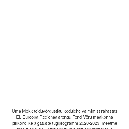
Uma Mekk toiduvõrgustiku kodulehe valmimist rahastas
EL Euroopa Regionaalarengu Fond Võru maakonna
piirkondlike algatuste tugiprogramm 2020-2023, meetme
tegevuse 5.4.2. „Piirkondlikud algatused tööhõive ja