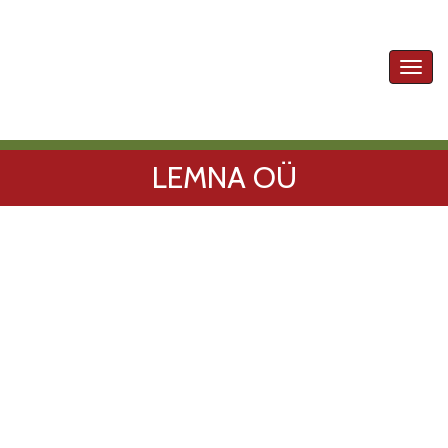
Toggl
navig
LEMNA OÜ