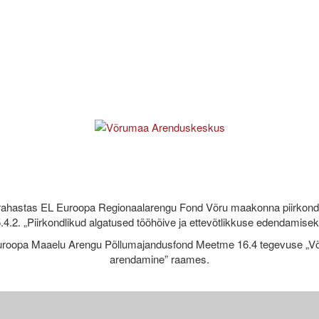
rahastas EL Euroopa Regionaalarengu Fond Võru maakonna piirkond
.4.2. „Piirkondlikud algatused tööhõive ja ettevõtlikkuse edendamise
roopa Maaelu Arengu Põllumajandusfond Meetme 16.4 tegevuse „Võr
arendamine” raames.