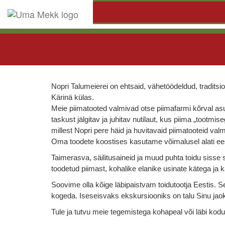
Nopri Talumeierei on ehtsaid, vähetöödeldud, traditsi
Kärinä külas.
Meie piimatooted valmivad otse piimafarmi kõrval as
taskust jälgitav ja juhitav nutilaut, kus piima „tootmi
millest Nopri pere häid ja huvitavaid piimatooteid val
Oma toodete koostises kasutame võimalusel alati eesti
Taimerasva, säilitusaineid ja muud puhta toidu sisse 
toodetud piimast, kohalike elanike usinate kätega ja
Soovime olla kõige läbipaistvam toidutootja Eestis. S
kogeda.
Iseseisvaks ekskursiooniks on talu Sinu jao
Tule ja tutvu meie tegemistega kohapeal või läbi kodu