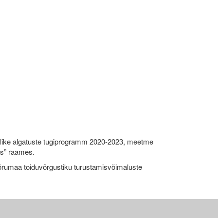
like algatuste tugiprogramm 2020-2023, meetme
ks” raames.
umaa toiduvõrgustiku turustamisvõimaluste