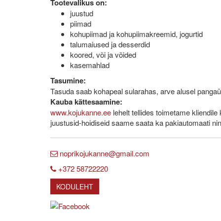
Tootevalikus on:
juustud
piimad
kohupiimad ja kohupiimakreemid, jogurtid
talumaiused ja desserdid
koored, või ja võided
kasemahlad
Tasumine:
Tasuda saab kohapeal sularahas, arve alusel panga
Kauba kättesaamine:
www.kojukanne.ee
lehelt tellides toimetame kliendil
juustusid-hoidiseid saame saata ka pakiautomaati ni
noprikojukanne@gmail.com
+372 58722220
KODULEHT