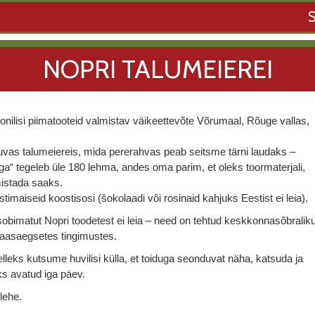
NOPRI TALUMEIEREI
oonilisi piimatooteid valmistav väikeettevõte Võrumaal, Rõuge vallas,
uvas talumeiereis, mida pererahvas peab seitsme tärni laudaks –
sega“ tegeleb üle 180 lehma, andes oma parim, et oleks toormaterjali,
mistada saaks.
maiseid koostisosi (šokolaadi või rosinaid kahjuks Eestist ei leia).
sobimatut Nopri toodetest ei leia –
need on tehtud keskkonnasõbraliku
 kaasaegsetes tingimustes.
elleks kutsume huvilisi külla, et toiduga seonduvat näha, katsuda ja
ks avatud iga päev.
lehe.