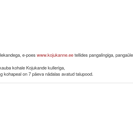
ülekandega, e-poes
www.kojukanne.ee
tellides pangalingiga, pangaüle
e kauba kohale Kojukande kulleriga,
ng kohapeal on 7 päeva nädalas avatud talupood.