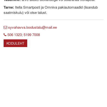
Tarne:
Itella Smartposti ja Omniva pakiautomaadid (lisandub
saatmiskulu) või otse talust.
syvahavva.loodustalu@mail.ee
506 1323; 5199 7008
KODULEHT