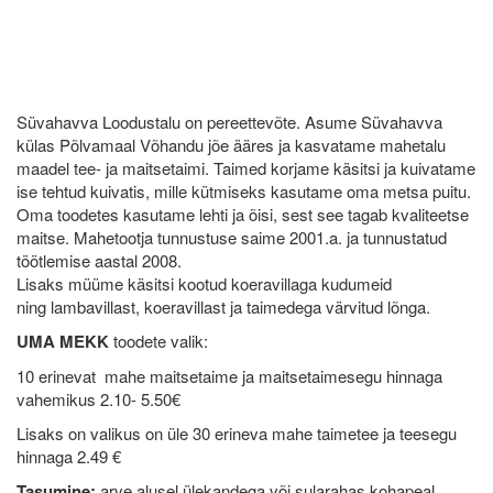
Süvahavva Loodustalu on pereettevõte. Asume Süvahavva
külas Põlvamaal Võhandu jõe ääres ja kasvatame mahetalu
maadel tee- ja maitsetaimi. Taimed korjame käsitsi ja kuivatame
ise tehtud kuivatis, mille kütmiseks kasutame oma metsa puitu.
Oma toodetes kasutame lehti ja õisi, sest see tagab kvaliteetse
maitse. Mahetootja tunnustuse saime 2001.a. ja tunnustatud
töötlemise aastal 2008.
Lisaks müüme käsitsi kootud koeravillaga kudumeid
ning lambavillast,
koeravillast ja taimedega värvitud lõnga.
UMA MEKK
toodete valik:
10 erinevat mahe maitsetaime ja maitsetaimesegu hinnaga
vahemikus 2.10- 5.50€
Lisaks on valikus on üle 30 erineva mahe taimetee ja teesegu
hinnaga 2.49 €
Tasumine:
arve alusel ülekandega või sularahas kohapeal.