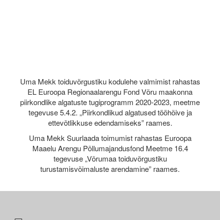
Uma Mekk toiduvõrgustiku kodulehe valmimist rahastas
EL Euroopa Regionaalarengu Fond Võru maakonna
piirkondlike algatuste tugiprogramm 2020-2023, meetme
tegevuse 5.4.2. „Piirkondlikud algatused tööhõive ja
ettevõtlikkuse edendamiseks” raames.
Uma Mekk Suurlaada toimumist rahastas Euroopa
Maaelu Arengu Põllumajandusfond Meetme 16.4
tegevuse „Võrumaa toiduvõrgustiku
turustamisvõimaluste arendamine” raames.