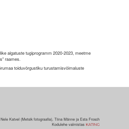
like algatuste tugiprogramm 2020-2023, meetme
ks” raames.
umaa toiduvõrgustiku turustamisvõimaluste
 Nele Katvel (Metsik fotograafia), Tiina Männe ja Esta Frosch
Kodulehe valmistas
KATING