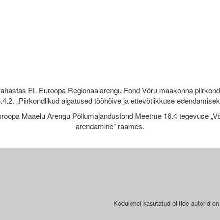
rahastas EL Euroopa Regionaalarengu Fond Võru maakonna piirkond
.4.2. „Piirkondlikud algatused tööhõive ja ettevõtlikkuse edendamise
roopa Maaelu Arengu Põllumajandusfond Meetme 16.4 tegevuse „Võr
arendamine” raames.
Kodulehel kasutatud piltide autorid on