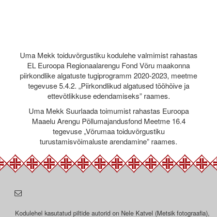
Uma Mekk toiduvõrgustiku kodulehe valmimist rahastas
EL Euroopa Regionaalarengu Fond Võru maakonna
piirkondlike algatuste tugiprogramm 2020-2023, meetme
tegevuse 5.4.2. „Piirkondlikud algatused tööhõive ja
ettevõtlikkuse edendamiseks” raames.
Uma Mekk Suurlaada toimumist rahastas Euroopa
Maaelu Arengu Põllumajandusfond Meetme 16.4
tegevuse „Võrumaa toiduvõrgustiku
turustamisvõimaluste arendamine” raames.
Kodulehel kasutatud piltide autorid on Nele Katvel (Metsik fotograafia),