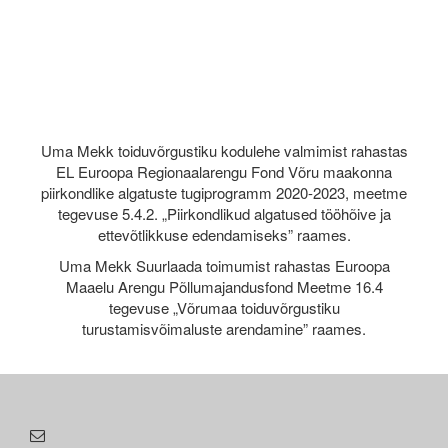
Uma Mekk toiduvõrgustiku kodulehe valmimist rahastas
EL Euroopa Regionaalarengu Fond Võru maakonna
piirkondlike algatuste tugiprogramm 2020-2023, meetme
tegevuse 5.4.2. „Piirkondlikud algatused tööhõive ja
ettevõtlikkuse edendamiseks” raames.
Uma Mekk Suurlaada toimumist rahastas Euroopa
Maaelu Arengu Põllumajandusfond Meetme 16.4
tegevuse „Võrumaa toiduvõrgustiku
turustamisvõimaluste arendamine” raames.