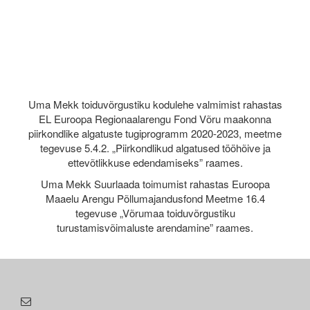
Uma Mekk toiduvõrgustiku kodulehe valmimist rahastas
EL Euroopa Regionaalarengu Fond Võru maakonna
piirkondlike algatuste tugiprogramm 2020-2023, meetme
tegevuse 5.4.2. „Piirkondlikud algatused tööhõive ja
ettevõtlikkuse edendamiseks” raames.
Uma Mekk Suurlaada toimumist rahastas Euroopa
Maaelu Arengu Põllumajandusfond Meetme 16.4
tegevuse „Võrumaa toiduvõrgustiku
turustamisvõimaluste arendamine” raames.