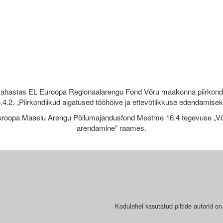
rahastas EL Euroopa Regionaalarengu Fond Võru maakonna piirkond
.4.2. „Piirkondlikud algatused tööhõive ja ettevõtlikkuse edendamise
roopa Maaelu Arengu Põllumajandusfond Meetme 16.4 tegevuse „Võr
arendamine” raames.
Kodulehel kasutatud piltide autorid on