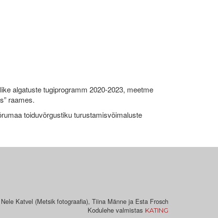
like algatuste tugiprogramm 2020-2023, meetme
ks” raames.
umaa toiduvõrgustiku turustamisvõimaluste
 Nele Katvel (Metsik fotograafia), Tiina Männe ja Esta Frosch
Kodulehe valmistas
KATING