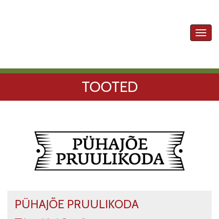
Toggl
navig
TOOTED
PÜHAJÕE PRUULIKODA