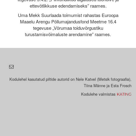
ettevõtlikkuse edendamiseks” raames.
Uma Mekk Suurlaada toimumist rahastas Euroopa
Maaelu Arengu Põllumajandusfond Meetme 16.4
tegevuse „Võrumaa toiduvõrgustiku
turustamisvõimaluste arendamine” raames.
Kodulehel kasutatud piltide autorid on Nele Katvel (Metsik fotograafia),
Tiina Männe ja Esta Frosch
Kodulehe valmistas
KATING