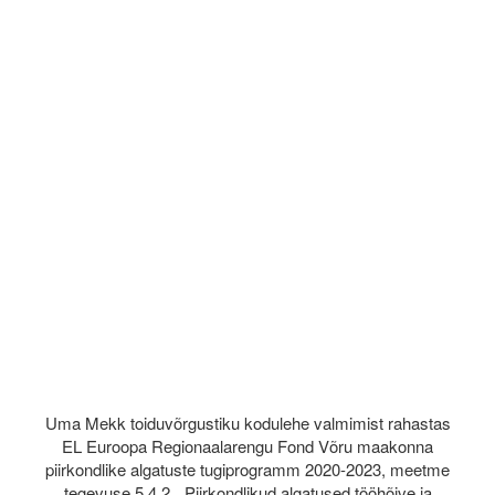
Uma Mekk toiduvõrgustiku kodulehe valmimist rahastas
EL Euroopa Regionaalarengu Fond Võru maakonna
piirkondlike algatuste tugiprogramm 2020-2023, meetme
tegevuse 5.4.2. „Piirkondlikud algatused tööhõive ja