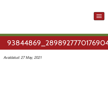
Toggl
navig
93844869_2898927770176904
Avaldatud: 27 May, 2021