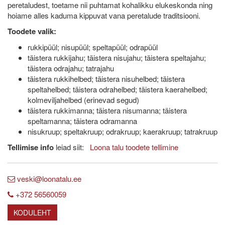
peretaludest, toetame nii puhtamat kohalikku elukeskonda ning
hoiame alles kaduma kippuvat vana peretalude traditsiooni.
Toodete valik:
rukkipüül; nisupüül; speltapüül; odrapüül
täistera rukkijahu; täistera nisujahu; täistera speltajahu;
täistera odrajahu; tatrajahu
täistera rukkihelbed; täistera nisuhelbed; täistera
speltahelbed; täistera odrahelbed; täistera kaerahelbed;
kolmeviljahelbed (erinevad segud)
täistera rukkimanna; täistera nisumanna; täistera
speltamanna; täistera odramanna
nisukruup; speltakruup; odrakruup; kaerakruup; tatrakruup
Tellimise info
leiad siit:
Loona talu toodete tellimine
veski@loonatalu.ee
+372 56560059
KODULEHT