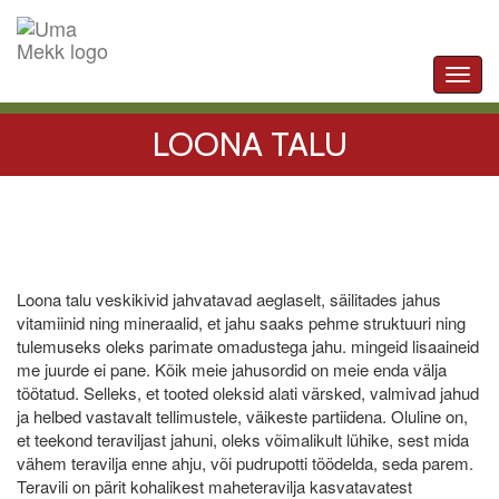
Toggl
navig
LOONA TALU
Loona talu veskikivid jahvatavad aeglaselt, säilitades jahus
vitamiinid ning mineraalid, et jahu saaks pehme struktuuri ning
tulemuseks oleks parimate omadustega jahu. mingeid lisaaineid
me juurde ei pane. Kõik meie jahusordid on meie enda välja
töötatud. Selleks, et tooted oleksid alati värsked, valmivad jahud
ja helbed vastavalt tellimustele, väikeste partiidena. Oluline on,
et teekond teraviljast jahuni, oleks võimalikult lühike, sest mida
vähem teravilja enne ahju, või pudrupotti töödelda, seda parem.
Teravili on pärit kohalikest maheteravilja kasvatavatest