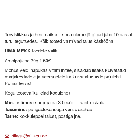
Tervislikkus ja hea maitse – seda oleme järginud juba 10 aastat
turul tegutsedes. Kõik tooted valmivad talus käsitööna.
UMA MEKK
toodete valik:
Astelpajutee 30g 1.50€
Mõnus veidi hapukas vitamiinitee, sisaldab lisaks kuivatatud
marjakestadele ja seemnetele ka kuivatatud astelpajulehti.
Puhas tervis!
Kogu tootevaliku leiad kodulehelt.
Min. tellimus:
summa ca 30 eurot + saatmiskulu
Tasumine:
pangaülekandega või sularahas
Tarne:
kokkuleppel talust, postiga jne.
villagu@villagu.ee