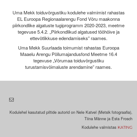
Uma Mekk toiduvõrgustiku kodulehe valmimist rahastas
EL Euroopa Regionaalarengu Fond Võru maakonna
piirkondlike algatuste tugiprogramm 2020-2023, meetme
tegevuse 5.4.2. „Piirkondlikud algatused tööhõive ja
ettevõtlikkuse edendamiseks” raames.
Uma Mekk Suurlaada toimumist rahastas Euroopa
Maaelu Arengu Põllumajandusfond Meetme 16.4
tegevuse „Võrumaa toiduvõrgustiku
turustamisvõimaluste arendamine” raames.
Kodulehel kasutatud piltide autorid on Nele Katvel (Metsik fotograafia),
Tiina Männe ja Esta Frosch
Kodulehe valmistas
KATING