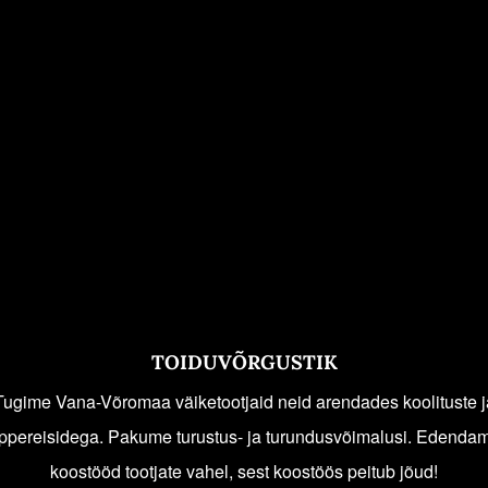
TOIDUVÕRGUSTIK
Tugime Vana-Võromaa väiketootjaid neid arendades koolituste j
ppereisidega. Pakume turustus- ja turundusvõimalusi. Edenda
koostööd tootjate vahel, sest koostöös peitub jõud!