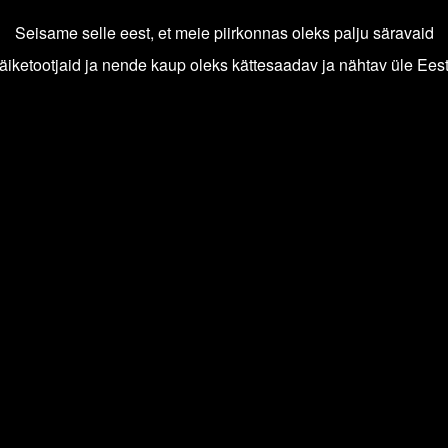
Seisame selle eest, et meie piirkonnas oleks palju säravaid
äiketootjaid ja nende kaup oleks kättesaadav ja nähtav üle Eest