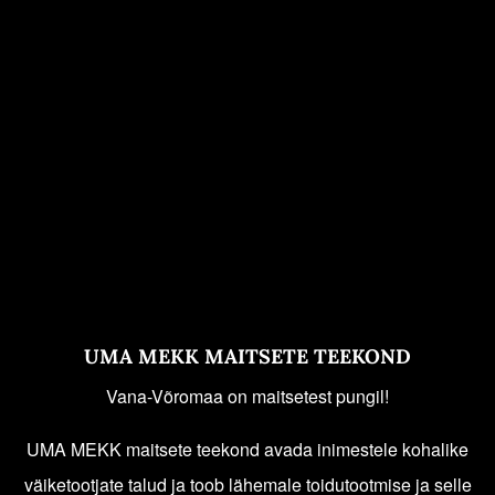
UMA MEKK MAITSETE TEEKOND
Vana-Võromaa on maitsetest pungil!
UMA MEKK maitsete teekond avada inimestele kohalike
väiketootjate talud ja toob lähemale toidutootmise ja selle