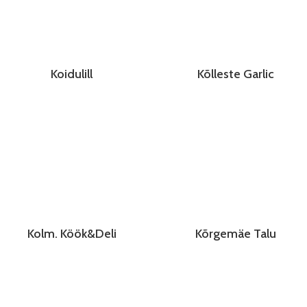
Koidulill
Kõlleste Garlic
Kolm. Köök&Deli
Kõrgemäe Talu