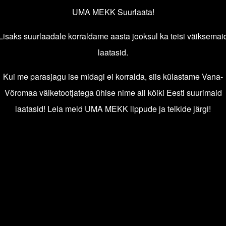
UMA MEKK Suurlaata!
Lisaks suurlaadale korraldame aasta jooksul ka teisi väiksemai
laatasid.
Kui me parasjagu ise midagi ei korralda, siis külastame Vana-
Võromaa väiketootjatega ühise nime all kõiki Eesti suurimaid
laatasid! Leia meid UMA MEKK lippude ja telkide järgi!