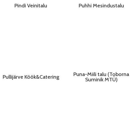
Pindi Veinitalu
Puhhi Mesindustalu
Puna-Miili talu (Toborna
Pullijärve Köök&Catering
Suminik MTÜ)