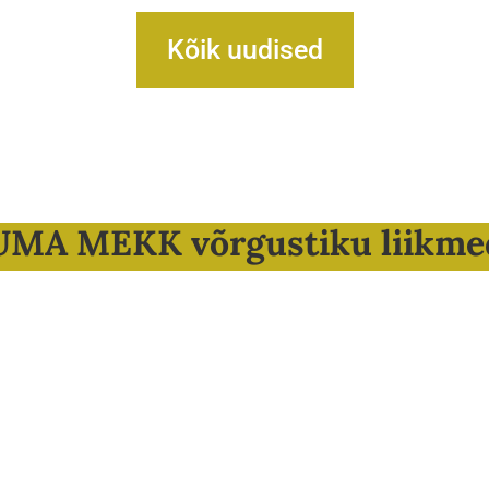
Kõik uudised
UMA MEKK võrgustiku liikme