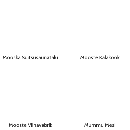
Mooska Suitsusaunatalu
Mooste Kalaköök
Mooste Viinavabrik
Mummu Mesi