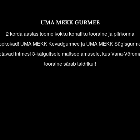
UMA MEKK GURMEE
2 korda aastas toome kokku kohaliku tooraine ja piirkonna
ippkokad! UMA MEKK Kevadgurmee ja UMA MEKK Sügisgurm
otavad inimesi 3-käigulisele maitseelamusele, kus Vana-Võrom
tooraine särab taldrikul!