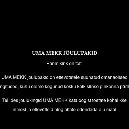
UMA MEKK JÕULUPAKID
Parim kink on toit!
UMA MEKK jõulupakid on ettevõtetele suunatud omanäolised
ingitused, kuhu oleme kogunud kokku kõik siinse piirkonna pärli
Tellides jõulukingid UMA MEKK kataloogist toetate kohalikke
inimesi ja ettevõtteid ning aitate edendada elu maal!