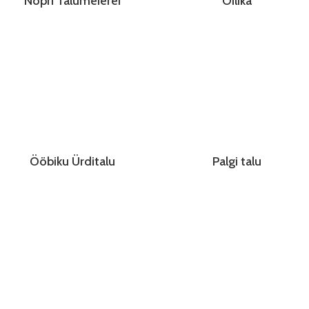
Nopri Talumeierei
Oilika
Ööbiku Ürditalu
Palgi talu