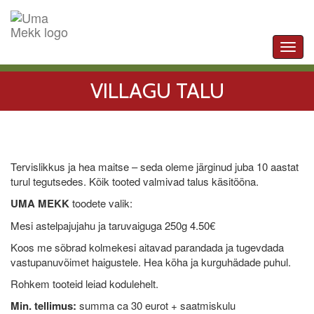
Toggl
navig
VILLAGU TALU
Tervislikkus ja hea maitse – seda oleme järginud juba 10 aastat
turul tegutsedes. Kõik tooted valmivad talus käsitööna.
UMA MEKK
toodete valik:
Mesi astelpajujahu ja taruvaiguga 250g 4.50€
Koos me sõbrad kolmekesi aitavad parandada ja tugevdada
vastupanuvõimet haigustele. Hea köha ja kurguhädade puhul.
Rohkem tooteid leiad kodulehelt.
Min. tellimus:
summa ca 30 eurot + saatmiskulu