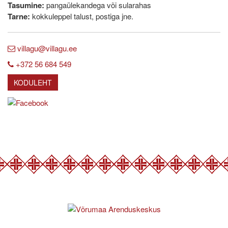
Tasumine:
pangaülekandega või sularahas
Tarne:
kokkuleppel talust, postiga jne.
villagu@villagu.ee
+372 56 684 549
KODULEHT