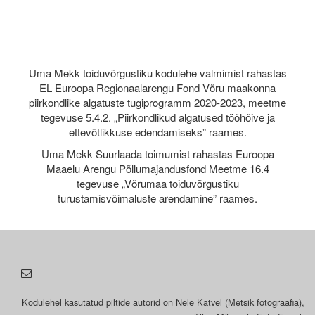
Uma Mekk toiduvõrgustiku kodulehe valmimist rahastas
EL Euroopa Regionaalarengu Fond Võru maakonna
piirkondlike algatuste tugiprogramm 2020-2023, meetme
tegevuse 5.4.2. „Piirkondlikud algatused tööhõive ja
ettevõtlikkuse edendamiseks” raames.
Uma Mekk Suurlaada toimumist rahastas Euroopa
Maaelu Arengu Põllumajandusfond Meetme 16.4
tegevuse „Võrumaa toiduvõrgustiku
turustamisvõimaluste arendamine” raames.
Kodulehel kasutatud piltide autorid on Nele Katvel (Metsik fotograafia),