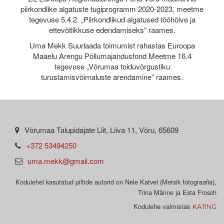
piirkondlike algatuste tugiprogramm 2020-2023, meetme
tegevuse 5.4.2. „Piirkondlikud algatused tööhõive ja
ettevõtlikkuse edendamiseks” raames.
Uma Mekk Suurlaada toimumist rahastas Euroopa
Maaelu Arengu Põllumajandusfond Meetme 16.4
tegevuse „Võrumaa toiduvõrgustiku
turustamisvõimaluste arendamine” raames.
Võrumaa Talupidajate Liit, Liiva 11, Võru, 65609
+372 53494250
uma.mekk@gmail.com
Kodulehel kasutatud piltide autorid on Nele Katvel (Metsik fotograafia),
Tiina Männe ja Esta Frosch
Kodulehe valmistas
KATING