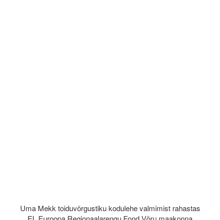
Uma Mekk toiduvõrgustiku kodulehe valmimist rahastas
EL Euroopa Regionaalarengu Fond Võru maakonna