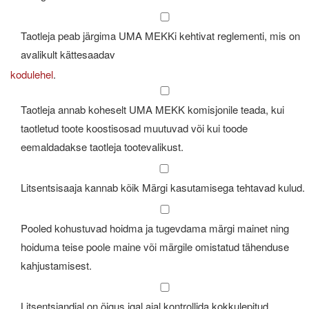
Taotleja peab järgima UMA MEKKi kehtivat reglementi, mis on
avalikult kättesaadav
kodulehel
.
Taotleja annab koheselt UMA MEKK komisjonile teada, kui
taotletud toote koostisosad muutuvad või kui toode
eemaldadakse taotleja tootevalikust.
Litsentsisaaja kannab kõik Märgi kasutamisega tehtavad kulud.
Pooled kohustuvad hoidma ja tugevdama märgi mainet ning
hoiduma teise poole maine või märgile omistatud tähenduse
kahjustamisest.
Litsentsiandjal on õigus igal ajal kontrollida kokkulepitud