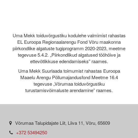
Uma Mekk toiduvõrgustiku kodulehe valmimist rahastas
EL Euroopa Regionaalarengu Fond Võru maakonna
piirkondlike algatuste tugiprogramm 2020-2023, meetme
tegevuse 5.4.2. „Piirkondlikud algatused tööhõive ja
ettevõtlikkuse edendamiseks” raames.
Uma Mekk Suurlaada toimumist rahastas Euroopa
Maaelu Arengu Põllumajandusfond Meetme 16.4
tegevuse „Võrumaa toiduvõrgustiku
turustamisvõimaluste arendamine” raames.
Võrumaa Talupidajate Liit, Liiva 11, Võru, 65609
+372 53494250