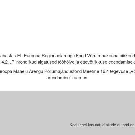
rahastas EL Euroopa Regionaalarengu Fond Võru maakonna piirkond
.4.2. „Piirkondlikud algatused tööhõive ja ettevõtlikkuse edendamise
roopa Maaelu Arengu Põllumajandusfond Meetme 16.4 tegevuse „Võr
arendamine” raames.
Kodulehel kasutatud piltide autorid on