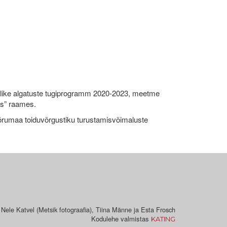
like algatuste tugiprogramm 2020-2023, meetme
ks” raames.
umaa toiduvõrgustiku turustamisvõimaluste
 Nele Katvel (Metsik fotograafia), Tiina Männe ja Esta Frosch
Kodulehe valmistas
KATING