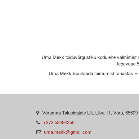
Uma Mekk toiduvõrgustiku kodulehe valmimist 
tegevuse 5
Uma Mekk Suurlaada toimumist rahastas Eu
Võrumaa Talupidajate Liit, Liiva 11, Võru, 65609
+372 53494250
uma.mekk@gmail.com