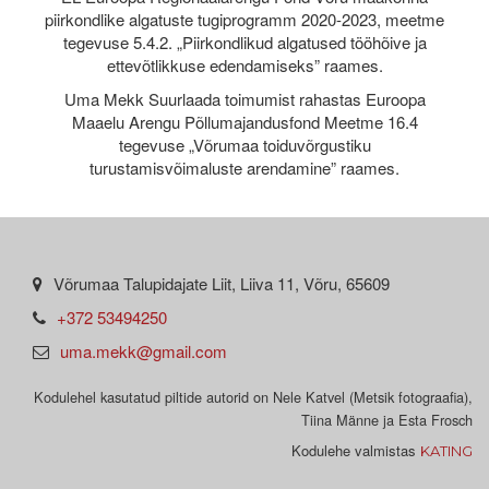
piirkondlike algatuste tugiprogramm 2020-2023, meetme
tegevuse 5.4.2. „Piirkondlikud algatused tööhõive ja
ettevõtlikkuse edendamiseks” raames.
Uma Mekk Suurlaada toimumist rahastas Euroopa
Maaelu Arengu Põllumajandusfond Meetme 16.4
tegevuse „Võrumaa toiduvõrgustiku
turustamisvõimaluste arendamine” raames.
Võrumaa Talupidajate Liit, Liiva 11, Võru, 65609
+372 53494250
uma.mekk@gmail.com
Kodulehel kasutatud piltide autorid on Nele Katvel (Metsik fotograafia),
Tiina Männe ja Esta Frosch
Kodulehe valmistas
KATING