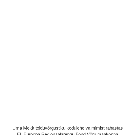
Uma Mekk toiduvõrgustiku kodulehe valmimist rahastas
EL Euroopa Regionaalarengu Fond Võru maakonna