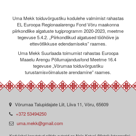
Uma Mekk toiduvõrgustiku kodulehe valmimist rahastas
EL Euroopa Regionaalarengu Fond Võru maakonna
piirkondlike algatuste tugiprogramm 2020-2023, meetme
tegevuse 5.4.2. „Piirkondlikud algatused tööhõive ja
ettevõtlikkuse edendamiseks” raames.
Uma Mekk Suurlaada toimumist rahastas Euroopa
Maaelu Arengu Põllumajandusfond Meetme 16.4
tegevuse „Võrumaa toiduvõrgustiku
turustamisvõimaluste arendamine” raames.
Võrumaa Talupidajate Liit, Liiva 11, Võru, 65609
+372 53494250
uma.mekk@gmail.com
Kodulehel kasutatud piltide autorid on Nele Katvel (Metsik fotograafia),