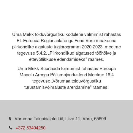
Uma Mekk toiduvõrgustiku kodulehe valmimist rahastas
EL Euroopa Regionaalarengu Fond Võru maakonna
piirkondlike algatuste tugiprogramm 2020-2023, meetme
tegevuse 5.4.2. „Piirkondlikud algatused tööhõive ja
ettevõtlikkuse edendamiseks” raames.
Uma Mekk Suurlaada toimumist rahastas Euroopa
Maaelu Arengu Põllumajandusfond Meetme 16.4
tegevuse „Võrumaa toiduvõrgustiku
turustamisvõimaluste arendamine” raames.
Võrumaa Talupidajate Liit, Liiva 11, Võru, 65609
+372 53494250