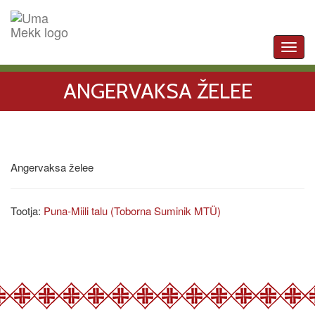
Toggl
navig
ANGERVAKSA ŽELEE
Angervaksa želee
Tootja:
Puna-Miili talu (Toborna Suminik MTÜ)