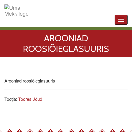
Toggl
navig
AROONIAD
ROOSIÕIEGLASUURIS
Arooniad roosiõieglasuuris
Tootja:
Toores Jõud