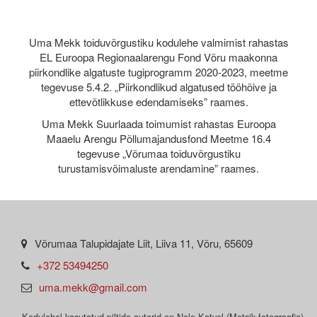
Uma Mekk toiduvõrgustiku kodulehe valmimist rahastas
EL Euroopa Regionaalarengu Fond Võru maakonna
piirkondlike algatuste tugiprogramm 2020-2023, meetme
tegevuse 5.4.2. „Piirkondlikud algatused tööhõive ja
ettevõtlikkuse edendamiseks” raames.
Uma Mekk Suurlaada toimumist rahastas Euroopa
Maaelu Arengu Põllumajandusfond Meetme 16.4
tegevuse „Võrumaa toiduvõrgustiku
turustamisvõimaluste arendamine” raames.
Võrumaa Talupidajate Liit, Liiva 11, Võru, 65609
+372 53494250
uma.mekk@gmail.com
Kodulehel kasutatud piltide autorid on Nele Katvel (Metsik fotograafia),