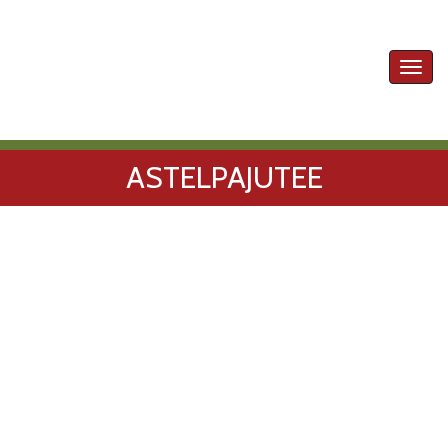
Toggl
navig
ASTELPAJUTEE