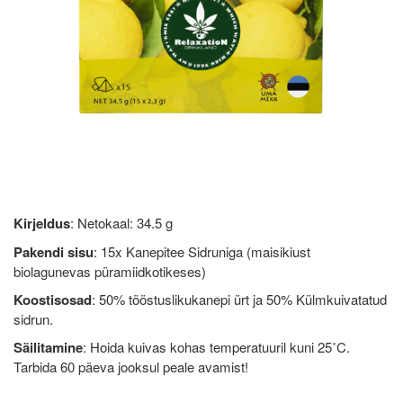
Kirjeldus
: Netokaal: 34.5 g
Pakendi sisu
: 15x Kanepitee Sidruniga (maisikiust
biolagunevas püramiidkotikeses)
Koostisosad
: 50% tööstuslikukanepi ürt ja 50% Külmkuivatatud
sidrun.
Säilitamine
: Hoida kuivas kohas temperatuuril kuni 25˚C.
Tarbida 60 päeva jooksul peale avamist!