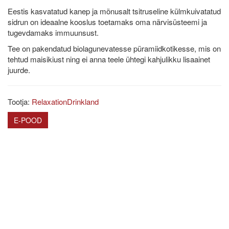
Eestis kasvatatud kanep ja mõnusalt tsitruseline külmkuivatatud
sidrun on ideaalne kooslus toetamaks oma närvisüsteemi ja
tugevdamaks immuunsust.
Tee on pakendatud biolagunevatesse püramiidkotikesse, mis on
tehtud maisikiust ning ei anna teele ühtegi kahjulikku lisaainet
juurde.
Tootja:
RelaxationDrinkland
E-POOD