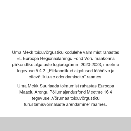
Uma Mekk toiduvõrgustiku kodulehe valmimist rahastas
EL Euroopa Regionaalarengu Fond Võru maakonna
piirkondlike algatuste tugiprogramm 2020-2023, meetme
tegevuse 5.4.2. „Piirkondlikud algatused tööhõive ja
ettevõtlikkuse edendamiseks” raames.
Uma Mekk Suurlaada toimumist rahastas Euroopa
Maaelu Arengu Põllumajandusfond Meetme 16.4
tegevuse „Võrumaa toiduvõrgustiku
turustamisvõimaluste arendamine” raames.