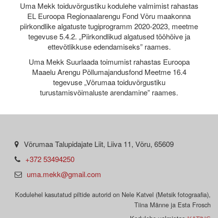
Uma Mekk toiduvõrgustiku kodulehe valmimist rahastas
EL Euroopa Regionaalarengu Fond Võru maakonna
piirkondlike algatuste tugiprogramm 2020-2023, meetme
tegevuse 5.4.2. „Piirkondlikud algatused tööhõive ja
ettevõtlikkuse edendamiseks” raames.
Uma Mekk Suurlaada toimumist rahastas Euroopa
Maaelu Arengu Põllumajandusfond Meetme 16.4
tegevuse „Võrumaa toiduvõrgustiku
turustamisvõimaluste arendamine” raames.
Võrumaa Talupidajate Liit, Liiva 11, Võru, 65609
+372 53494250
uma.mekk@gmail.com
Kodulehel kasutatud piltide autorid on Nele Katvel (Metsik fotograafia),
Tiina Männe ja Esta Frosch