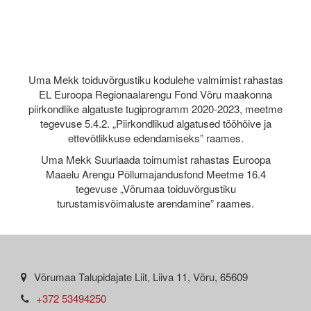
Uma Mekk toiduvõrgustiku kodulehe valmimist rahastas
EL Euroopa Regionaalarengu Fond Võru maakonna
piirkondlike algatuste tugiprogramm 2020-2023, meetme
tegevuse 5.4.2. „Piirkondlikud algatused tööhõive ja
ettevõtlikkuse edendamiseks” raames.
Uma Mekk Suurlaada toimumist rahastas Euroopa
Maaelu Arengu Põllumajandusfond Meetme 16.4
tegevuse „Võrumaa toiduvõrgustiku
turustamisvõimaluste arendamine” raames.
Võrumaa Talupidajate Liit, Liiva 11, Võru, 65609
+372 53494250