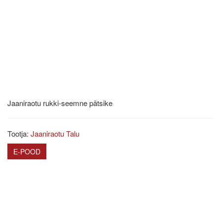
Jaaniraotu rukki-seemne pätsike
Tootja:
Jaaniraotu Talu
E-POOD