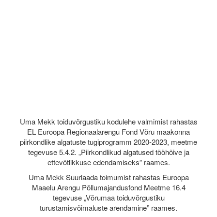
Uma Mekk toiduvõrgustiku kodulehe valmimist rahastas
EL Euroopa Regionaalarengu Fond Võru maakonna
piirkondlike algatuste tugiprogramm 2020-2023, meetme
tegevuse 5.4.2. „Piirkondlikud algatused tööhõive ja
ettevõtlikkuse edendamiseks” raames.
Uma Mekk Suurlaada toimumist rahastas Euroopa
Maaelu Arengu Põllumajandusfond Meetme 16.4
tegevuse „Võrumaa toiduvõrgustiku
turustamisvõimaluste arendamine” raames.