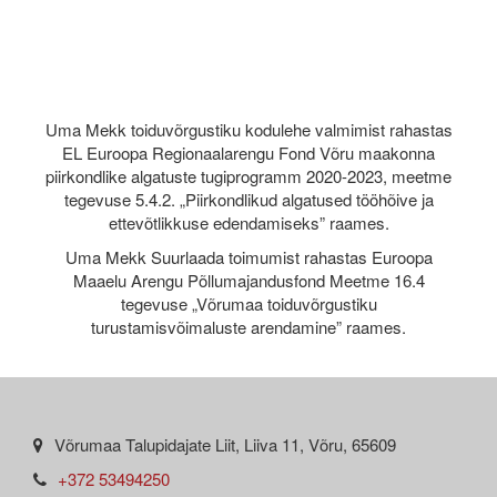
Uma Mekk toiduvõrgustiku kodulehe valmimist rahastas
EL Euroopa Regionaalarengu Fond Võru maakonna
piirkondlike algatuste tugiprogramm 2020-2023, meetme
tegevuse 5.4.2. „Piirkondlikud algatused tööhõive ja
ettevõtlikkuse edendamiseks” raames.
Uma Mekk Suurlaada toimumist rahastas Euroopa
Maaelu Arengu Põllumajandusfond Meetme 16.4
tegevuse „Võrumaa toiduvõrgustiku
turustamisvõimaluste arendamine” raames.
Võrumaa Talupidajate Liit, Liiva 11, Võru, 65609
+372 53494250