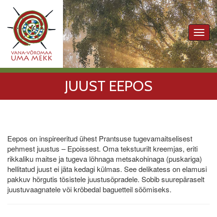
Toggl
navig
JUUST EEPOS
Eepos on inspireeritud ühest Prantsuse tugevamaitselisest
pehmest juustus – Epoissest. Oma tekstuurilt kreemjas, eriti
rikkaliku maitse ja tugeva lõhnaga metsakohinaga (puskariga)
hellitatud juust ei jäta kedagi külmas. See delikatess on elamusi
pakkuv hõrgutis tõsistele juustusõpradele. Sobib suurepäraselt
juustuvaagnatele või krõbedal baguetteil söömiseks.