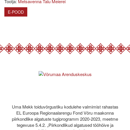
Tootja:
Metsavenna Talu Meierei
E-POOD
Uma Mekk toiduvõrgustiku kodulehe valmimist rahastas
EL Euroopa Regionaalarengu Fond Võru maakonna
piirkondlike algatuste tugiprogramm 2020-2023, meetme
tegevuse 5.4.2. „Piirkondlikud algatused tööhõive ja