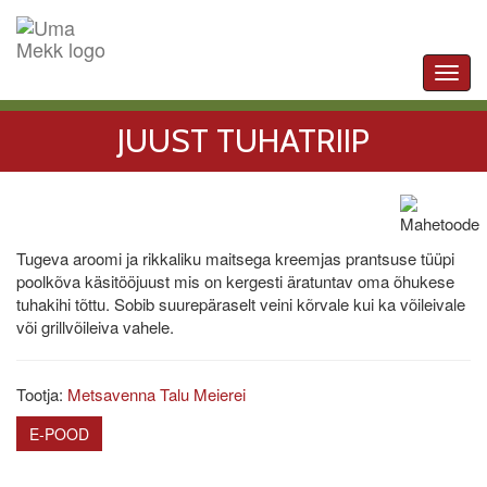
Toggl
navig
JUUST TUHATRIIP
Tugeva aroomi ja rikkaliku maitsega kreemjas prantsuse tüüpi
poolkõva käsitööjuust mis on kergesti äratuntav oma õhukese
tuhakihi tõttu. Sobib suurepäraselt veini kõrvale kui ka võileivale
või grillvõileiva vahele.
Tootja:
Metsavenna Talu Meierei
E-POOD