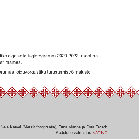
like algatuste tugiprogramm 2020-2023, meetme
ks” raames.
umaa toiduvõrgustiku turustamisvõimaluste
 Nele Katvel (Metsik fotograafia), Tiina Männe ja Esta Frosch
Kodulehe valmistas
KATING