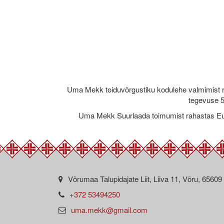
Uma Mekk toiduvõrgustiku kodulehe valmimist 
tegevuse 5
Uma Mekk Suurlaada toimumist rahastas Eu
Võrumaa Talupidajate Liit, Liiva 11, Võru, 65609
+372 53494250
uma.mekk@gmail.com