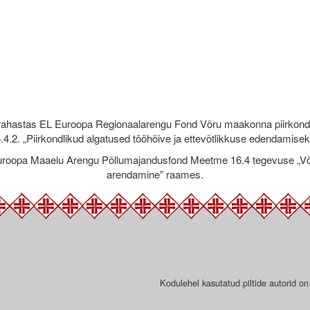
rahastas EL Euroopa Regionaalarengu Fond Võru maakonna piirkond
.4.2. „Piirkondlikud algatused tööhõive ja ettevõtlikkuse edendamise
roopa Maaelu Arengu Põllumajandusfond Meetme 16.4 tegevuse „Võr
arendamine” raames.
Kodulehel kasutatud piltide autorid on