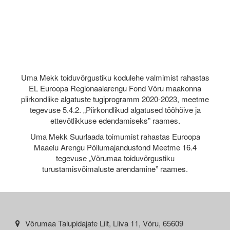
Uma Mekk toiduvõrgustiku kodulehe valmimist rahastas
EL Euroopa Regionaalarengu Fond Võru maakonna
piirkondlike algatuste tugiprogramm 2020-2023, meetme
tegevuse 5.4.2. „Piirkondlikud algatused tööhõive ja
ettevõtlikkuse edendamiseks” raames.
Uma Mekk Suurlaada toimumist rahastas Euroopa
Maaelu Arengu Põllumajandusfond Meetme 16.4
tegevuse „Võrumaa toiduvõrgustiku
turustamisvõimaluste arendamine” raames.
Võrumaa Talupidajate Liit, Liiva 11, Võru, 65609