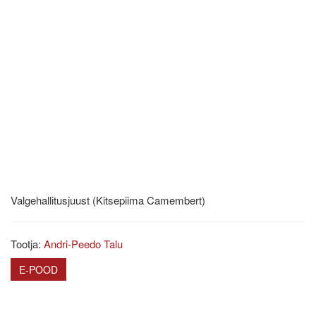
Valgehallitusjuust (Kitsepiima Camembert)
Tootja:
Andri-Peedo Talu
E-POOD