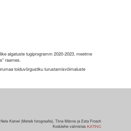
like algatuste tugiprogramm 2020-2023, meetme
ks” raames.
umaa toiduvõrgustiku turustamisvõimaluste
 Nele Katvel (Metsik fotograafia), Tiina Männe ja Esta Frosch
Kodulehe valmistas
KATING