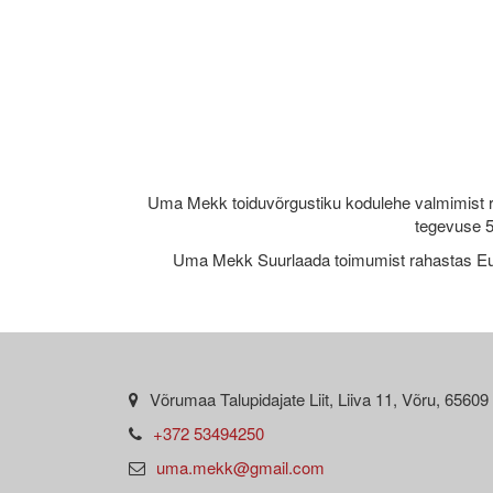
Uma Mekk toiduvõrgustiku kodulehe valmimist 
tegevuse 5
Uma Mekk Suurlaada toimumist rahastas Eu
Võrumaa Talupidajate Liit, Liiva 11, Võru, 65609
+372 53494250
uma.mekk@gmail.com