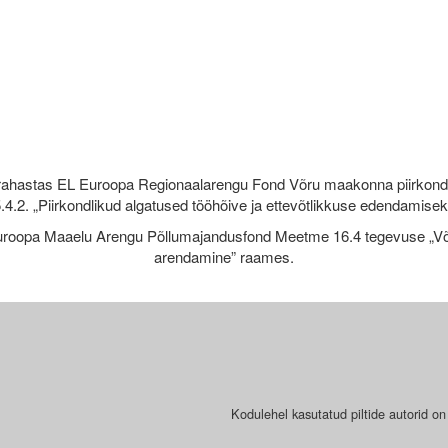
rahastas EL Euroopa Regionaalarengu Fond Võru maakonna piirkond
.4.2. „Piirkondlikud algatused tööhõive ja ettevõtlikkuse edendamise
roopa Maaelu Arengu Põllumajandusfond Meetme 16.4 tegevuse „Võr
arendamine” raames.
Kodulehel kasutatud piltide autorid on