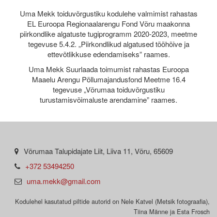
Uma Mekk toiduvõrgustiku kodulehe valmimist rahastas
EL Euroopa Regionaalarengu Fond Võru maakonna
piirkondlike algatuste tugiprogramm 2020-2023, meetme
tegevuse 5.4.2. „Piirkondlikud algatused tööhõive ja
ettevõtlikkuse edendamiseks” raames.
Uma Mekk Suurlaada toimumist rahastas Euroopa
Maaelu Arengu Põllumajandusfond Meetme 16.4
tegevuse „Võrumaa toiduvõrgustiku
turustamisvõimaluste arendamine” raames.
Võrumaa Talupidajate Liit, Liiva 11, Võru, 65609
+372 53494250
uma.mekk@gmail.com
Kodulehel kasutatud piltide autorid on Nele Katvel (Metsik fotograafia),
Tiina Männe ja Esta Frosch