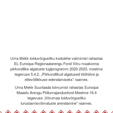
Uma Mekk toiduvõrgustiku kodulehe valmimist rahastas
EL Euroopa Regionaalarengu Fond Võru maakonna
piirkondlike algatuste tugiprogramm 2020-2023, meetme
tegevuse 5.4.2. „Piirkondlikud algatused tööhõive ja
ettevõtlikkuse edendamiseks” raames.
Uma Mekk Suurlaada toimumist rahastas Euroopa
Maaelu Arengu Põllumajandusfond Meetme 16.4
tegevuse „Võrumaa toiduvõrgustiku
turustamisvõimaluste arendamine” raames.