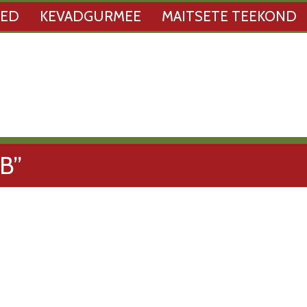
SED
KEVADGURMEE
MAITSETE TEEKOND
B”