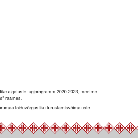
like algatuste tugiprogramm 2020-2023, meetme
ks” raames.
umaa toiduvõrgustiku turustamisvõimaluste