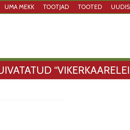
UMA MEKK
TOOTJAD
TOOTED
UUDI
UIVATATUD “VIKERKAARELEI