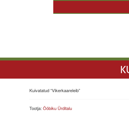
K
Kuivatatud “Vikerkaareleib”
Tootja:
Ööbiku Ürditalu