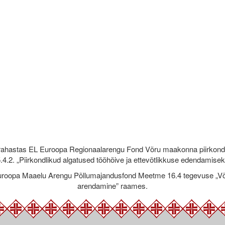
rahastas EL Euroopa Regionaalarengu Fond Võru maakonna piirkond
.4.2. „Piirkondlikud algatused tööhõive ja ettevõtlikkuse edendamise
roopa Maaelu Arengu Põllumajandusfond Meetme 16.4 tegevuse „Võr
arendamine” raames.